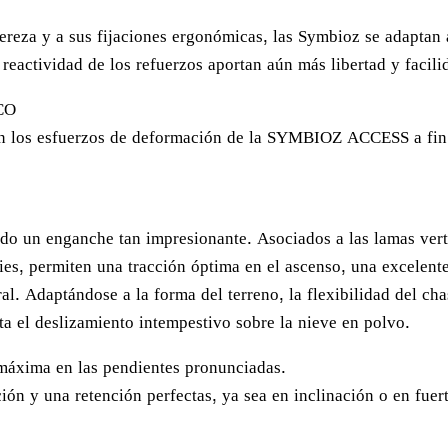
igereza y a sus fijaciones ergonómicas, las Symbioz se adaptan
 reactividad de los refuerzos aportan aún más libertad y facili
CO
an los esfuerzos de deformación de la SYMBIOZ ACCESS a fin d
do un enganche tan impresionante. Asociados a las lamas vert
pies, permiten una tracción óptima en el ascenso, una excelent
ral. Adaptándose a la forma del terreno, la flexibilidad del ch
ta el deslizamiento intempestivo sobre la nieve en polvo.
 máxima en las pendientes pronunciadas.
ión y una retención perfectas, ya sea en inclinación o en fuer