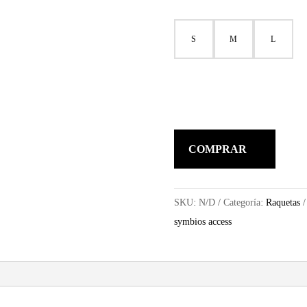
S
M
L
COMPRAR
SKU:
N/D
Categoría:
Raquetas
symbios access