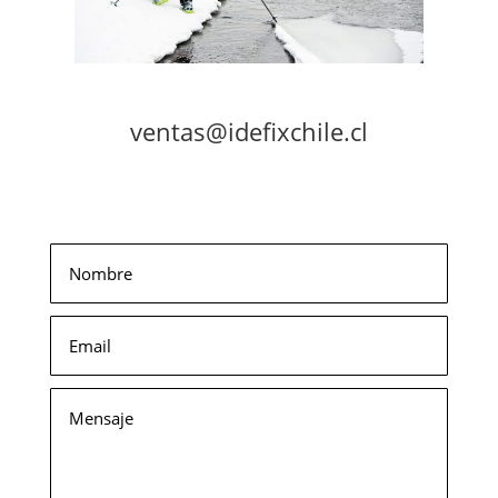
ventas@idefixchile.cl