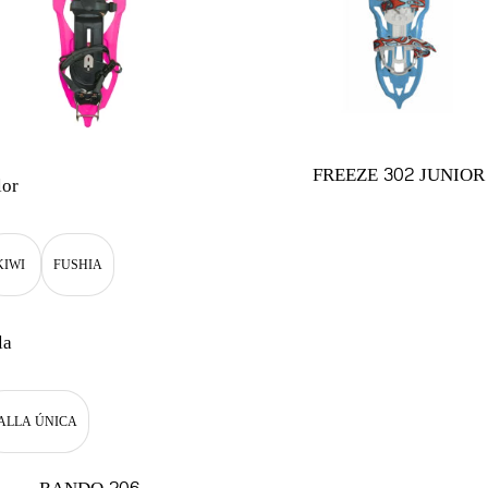
FREEZE 302 JUNIOR
lor
KIWI
FUSHIA
la
ALLA ÚNICA
RANDO 206