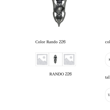
Color Rando 226
co
RANDO 226
tal
T