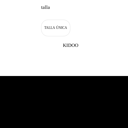
talla
TALLA ÚNICA
KIDOO
CONTACT
Santiago de Chil