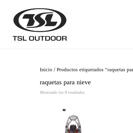
Inicio
/ Productos etiquetados “raquetas pa
raquetas para nieve
Ordenado
Mostrando los 9 resultados
por
los
últimos