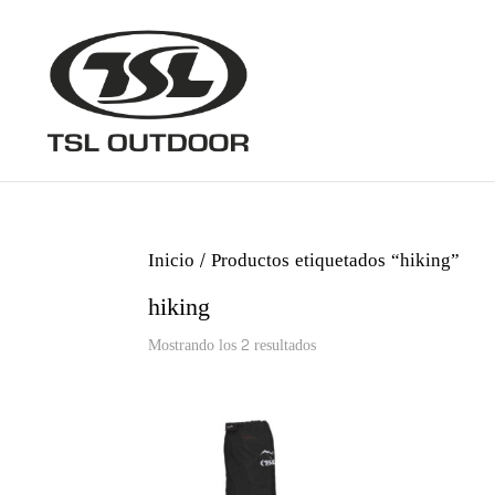
Inicio
/ Productos etiquetados “hiking”
hiking
Ordenado
Mostrando los 2 resultados
por
los
últimos